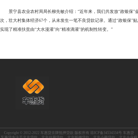
景宁县
农业农村局局长柳先敏介绍：“近年来，我们共发放“政银保”金融扶
次，壮大村集体经济67个，从未发生一笔不良贷款记录。通过“政银保”
实现了精准扶贫由“大水漫灌”向“精准滴灌”的机制性转变。”
Copyright © 2012-2022 车惠贷京牌抵押贷款 版权所有
琼ICP备34534334号
车惠贷
车惠贷专注于
北京贷款
、
北京信用贷款
、
北京抵押贷款
、
北京小额贷款
、
北京企业税